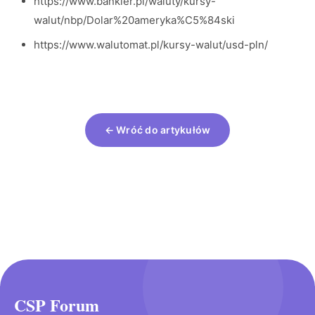
https://www.bankier.pl/waluty/kursy-
walut/nbp/Dolar%20ameryka%C5%84ski
https://www.walutomat.pl/kursy-walut/usd-pln/
← Wróć do artykułów
CSP Forum