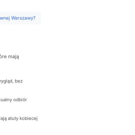
dawnej Warszawy?
óre mają
wygląd, bez
zualny odbiór
ają atuty kobiecej