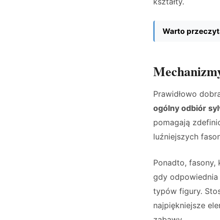
kształty.
Warto przeczyt
Mechanizmy 
Prawidłowo dobra
ogólny odbiór sy
pomagają zdefini
luźniejszych faso
Ponadto, fasony, 
gdy odpowiednia 
typów figury. St
najpiękniejsze e
zabawy.