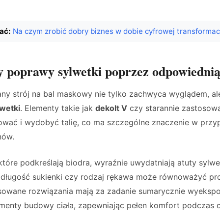
ać:
Na czym zrobić dobry biznes w dobie cyfrowej transformac
poprawy sylwetki poprzez odpowiednią 
ny strój na bal maskowy nie tylko zachwyca wyglądem, al
lwetki
. Elementy takie jak
dekolt V
czy starannie zastosow
ować i wydobyć talię, co ma szczególne znaczenie w przy
nów.
które podkreślają biodra, wyraźnie uwydatniają atuty sylwe
długość sukienki czy rodzaj rękawa może równoważyć pro
osowane rozwiązania mają za zadanie sumarycznie wyeks
lementy budowy ciała, zapewniając pełen komfort podczas 