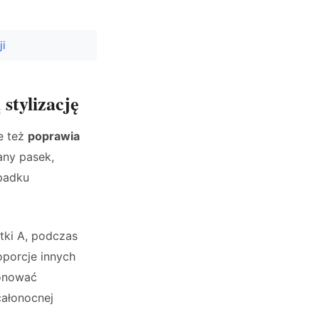
ji
stylizację
e też
poprawia
any pasek,
padku
tki A, podczas
porcje innych
ponować
całonocnej