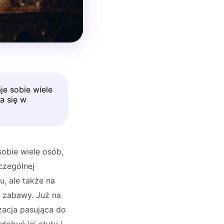
je sobie wiele
a się w
sobie wiele osób,
czególnej
, ale także na
j zabawy. Już na
zacja pasująca do
obyć jej atuty i