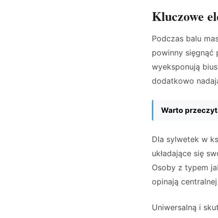
Kluczowe el
Podczas balu mask
powinny sięgnąć
wyeksponują biust
dodatkowo nadając
Warto przeczyt
Dla sylwetek w ks
układające się s
Osoby z typem jab
opinają centralne
Uniwersalną i sku