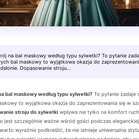
rój na bal maskowy według typu sylwetki? To pytanie zada
órych bal maskowy to wyjątkowa okazja do zaprezentowani
dsłonie. Dopasowanie stroju...
 na bal maskowy według typu sylwetki?
To pytanie zadaje 
maskowy to wyjątkowa okazja do zaprezentowania się w sz
anie stroju do sylwetki
wpływa nie tylko na komfort ruchu
co jest szczególnie ważne wśród gości podczas eleganckie
rto wyraźnie podkreślić, że nie istnieje uniwersalna styli
żdy typ sylwetki wymaga indywidualnego podejścia, aby wyd