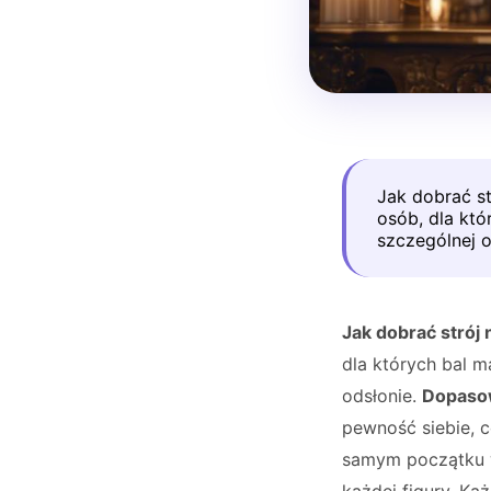
Jak dobrać st
osób, dla kt
szczególnej o
Jak dobrać strój
dla których bal 
odsłonie.
Dopasow
pewność siebie, 
samym początku wa
każdej figury. Ka