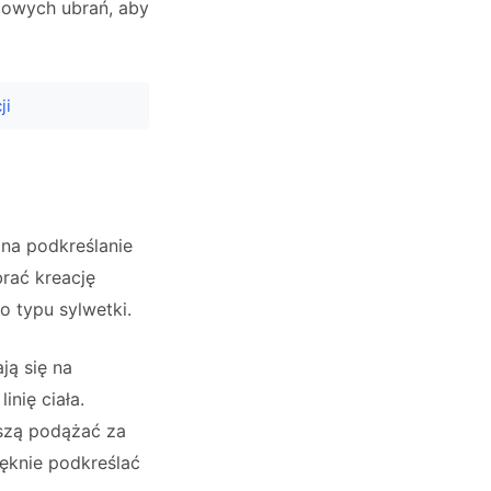
zowych ubrań, aby
ji
na podkreślanie
rać kreację
o typu sylwetki.
ją się na
inię ciała.
uszą podążać za
ięknie podkreślać