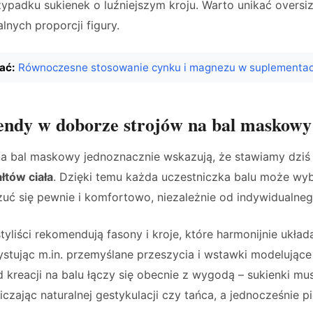
ypadku sukienek o luźniejszym kroju. Warto unikać oversi
alnych proporcji figury.
ać:
Równoczesne stosowanie cynku i magnezu w suplementac
endy w doborze strojów na bal maskowy
 bal maskowy jednoznacznie wskazują, że stawiamy dziś 
łtów ciała
. Dzięki temu każda uczestniczka balu może wyb
zuć się pewnie i komfortowo, niezależnie od indywidualneg
tyliści rekomendują fasony i kroje, które harmonijnie układa
stując m.in. przemyślane przeszycia i wstawki modelujące l
 kreacji na balu łączy się obecnie z wygodą – sukienki m
iczając naturalnej gestykulacji czy tańca, a jednocześnie p