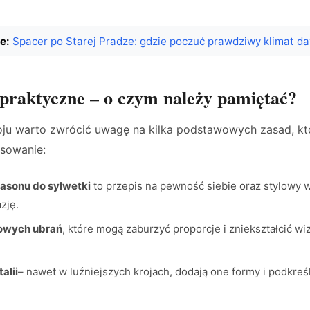
e:
Spacer po Starej Pradze: gdzie poczuć prawdziwy klimat 
raktyczne – o czym należy pamiętać?
oju warto zwrócić uwagę na kilka podstawowych zasad, kt
osowanie:
asonu do sylwetki
to przepis na pewność siebie oraz stylowy 
zję.
zowych ubrań
, które mogą zaburzyć proporcje i zniekształcić wi
alii
– nawet w luźniejszych krojach, dodają one formy i podkreśl