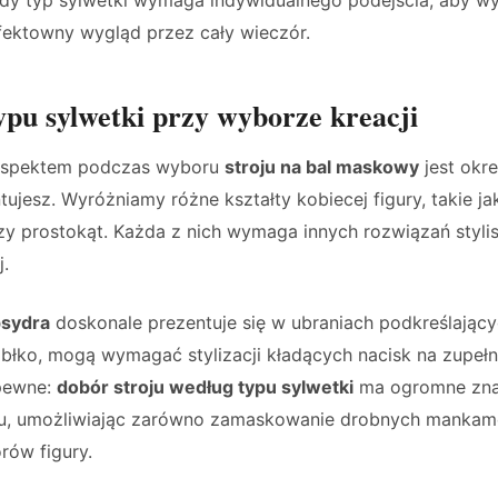
fektowny wygląd przez cały wieczór.
ypu sylwetki przy wyborze kreacji
aspektem podczas wyboru
stroju na bal maskowy
jest okre
ujesz. Wyróżniamy różne kształty kobiecej figury, takie j
y prostokąt. Każda z nich wymaga innych rozwiązań styli
j.
psydra
doskonale prezentuje się w ubraniach podkreślających
abłko, mogą wymagać stylizacji kładących nacisk na zupełni
 pewne:
dobór stroju według typu sylwetki
ma ogromne zna
, umożliwiając zarówno zamaskowanie drobnych mankame
rów figury.