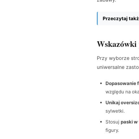
Przeczytaj takż
Wskazówki p
Przy wyborze str
uniwersalne zast
Dopasowanie f
względu na oka
Unikaj oversi
sylwetki.
Stosuj
paski w t
figury.