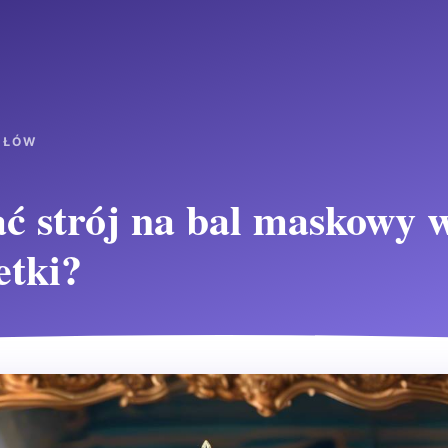
UŁÓW
ć strój na bal maskowy 
etki?