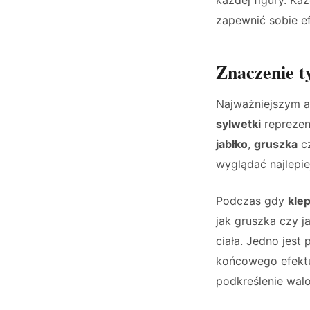
zapewnić sobie e
Znaczenie t
Najważniejszym 
sylwetki
reprezent
jabłko
,
gruszka
cz
wyglądać najlepie
Podczas gdy
kle
jak gruszka czy j
ciała. Jedno jest
końcowego efektu
podkreślenie walo