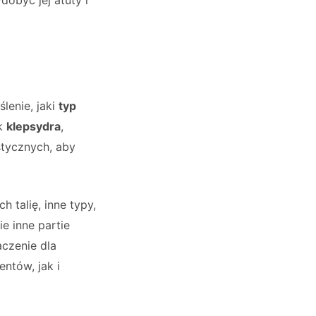
ślenie, jaki
typ
ak
klepsydra
,
stycznych, aby
 talię, inne typy,
e inne partie
czenie dla
ntów, jak i