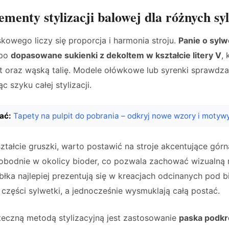
ementy stylizacji balowej dla różnych sy
owego liczy się proporcja i harmonia stroju.
Panie o sylw
 po
dopasowane sukienki z dekoltem w kształcie litery V
, 
 oraz wąską talię. Modele ołówkowe lub syrenki sprawdzają
 szyku całej stylizacji.
ać:
Tapety na pulpit do pobrania – odkryj nowe wzory i motyw
ztałcie gruszki, warto postawić na stroje akcentujące górną
wobodnie w okolicy bioder, co pozwala zachować wizualną
łka najlepiej prezentują się w kreacjach odcinanych pod bi
j części sylwetki, a jednocześnie wysmuklają całą postać.
teczną metodą stylizacyjną jest zastosowanie
paska podkre