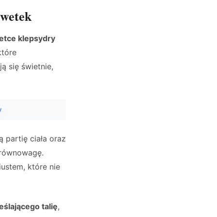
lwetek
etce klepsydry
które
 się świetnie,
y
 partię ciała oraz
 równowagę.
ustem, które nie
ślającego talię
,