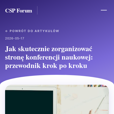
CSP Forum
← POWRÓT DO ARTYKUŁÓW
2026-05-17
Jak skutecznie zorganizować
stronę konferencji naukowej:
przewodnik krok po kroku