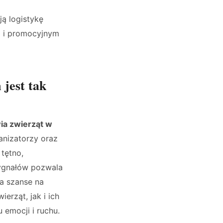
ją logistykę
m i promocyjnym
jest tak
ia zwierząt w
anizatorzy oraz
tętno,
ygnałów pozwala
a szanse na
erząt, jak i ich
emocji i ruchu.