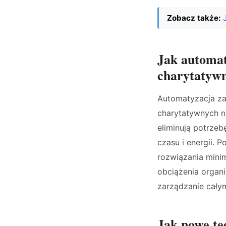
Zobacz także:
Jak automat
charytatyw
Automatyzacja zad
charytatywnych na
eliminują potrzeb
czasu i energii. 
rozwiązania minim
obciążenia organi
zarządzanie cały
Jak nowe te