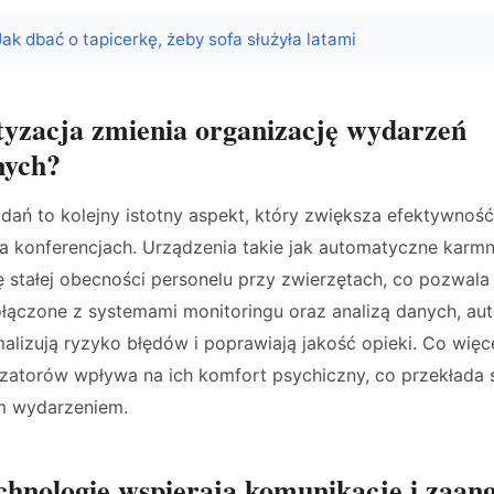
Jak dbać o tapicerkę, żeby sofa służyła latami
yzacja zmienia organizację wydarzeń
nych?
ań to kolejny istotny aspekt, który zwiększa efektywność
 konferencjach. Urządzenia takie jak automatyczne karmni
ę stałej obecności personelu przy zwierzętach, co pozwal
Połączone z systemami monitoringu oraz analizą danych, a
alizują ryzyko błędów i poprawiają jakość opieki. Co więce
zatorów wpływa na ich komfort psychiczny, co przekłada s
m wydarzeniem.
chnologie wspierają komunikację i zaan