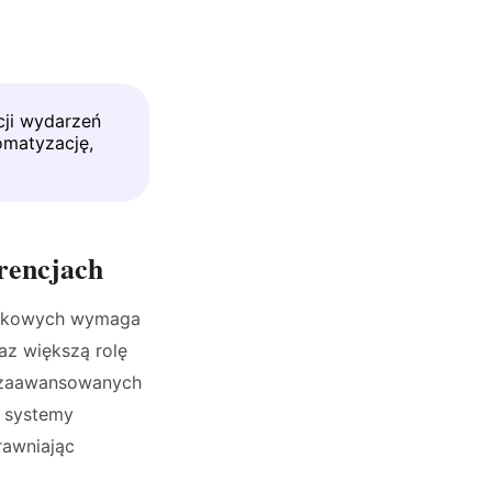
cji wydarzeń
omatyzację,
erencjach
naukowych wymaga
az większą rolę
na zaawansowanych
z systemy
rawniając