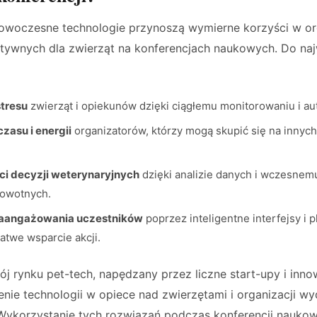
woczesne technologie przynoszą wymierne korzyści w org
tywnych dla zwierząt na konferencjach naukowych. Do na
stresu
zwierząt i opiekunów dzięki ciągłemu monitorowaniu i au
zasu i energii
organizatorów, którzy mogą skupić się na innyc
ci decyzji weterynaryjnych
dzięki analizie danych i wczesne
owotnych.
zaangażowania uczestników
poprzez inteligentne interfejsy i p
atwe wsparcie akcji.
 rynku pet-tech, napędzany przez liczne start-upy i inno
nie technologii w opiece nad zwierzętami i organizacji w
Wykorzystanie tych rozwiązań podczas konferencji naukow