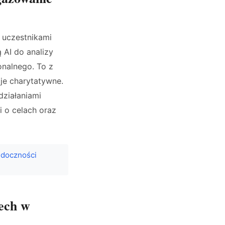
 uczestnikami
 AI do analizy
onalnego. To z
je charytatywne.
 działaniami
i o celach oraz
idoczności
tech w