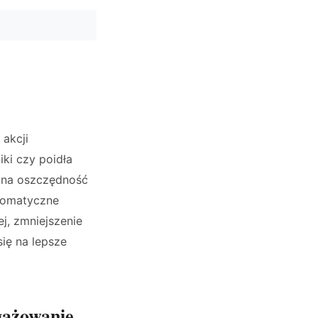
 akcji
ki czy poidła
a na oszczędność
utomatyczne
j, zmniejszenie
ię na lepsze
gażowanie