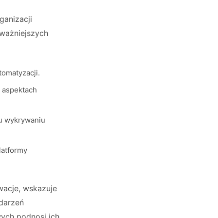
anizacji
jważniejszych
tomatyzacji.
h aspektach
mu wykrywaniu
latformy
wacje, wskazuje
ydarzeń
ych podnosi ich