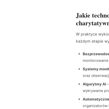
Jakie techn
charytatywn
W praktyce wykorz
każdym etapie wy
Bezprzewodow
monitorowanie z
Systemy monit
oraz obserwacj
Algorytmy AI
–
wykrywanie pr
Automatyczne
organizatorów 