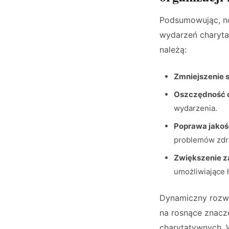
Podsumowując, no
wydarzeń charyta
należą:
Zmniejszenie 
Oszczędność c
wydarzenia.
Poprawa jakoś
problemów zdr
Zwiększenie 
umożliwiające ł
Dynamiczny rozwój
na rosnące znacze
charytatywnych. 