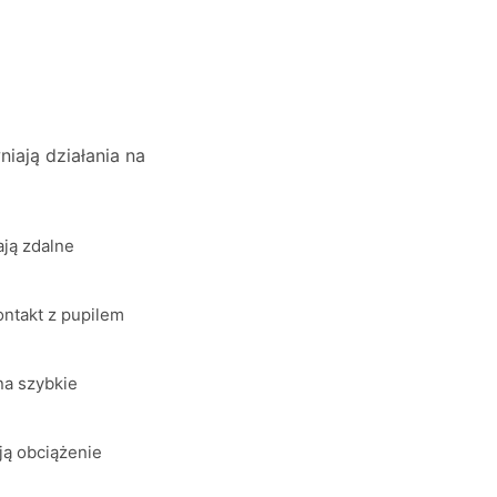
iają działania na
ają zdalne
ontakt z pupilem
na szybkie
ją obciążenie