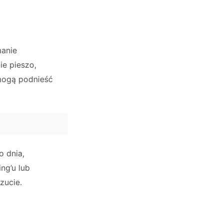
manie
e pieszo,
mogą podnieść
o dnia,
ng’u lub
zucie.