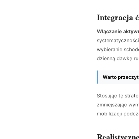
Integracja 
Włączanie aktywn
systematyczności
wybieranie schod
dzienną dawkę r
Warto przeczyt
Stosując tę strat
zmniejszając wymó
mobilizacji podc
Realistyczn