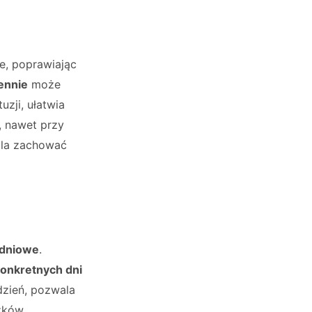
e, poprawiając
ennie
może
zji, ułatwia
, nawet przy
ala zachować
odniowe
.
onkretnych dni
ydzień, pozwala
zków.