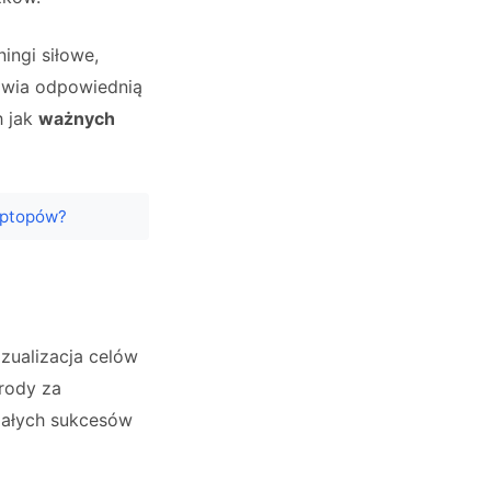
ningi siłowe,
iwia odpowiednią
h jak
ważnych
aptopów?
ę
izualizacja celów
grody za
małych sukcesów