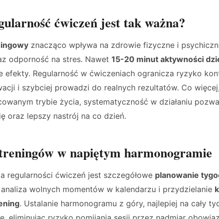
gularność ćwiczeń jest tak ważna?
ningowy
znacząco wpływa na zdrowie fizyczne i psychiczn
z odporność na stres. Nawet
15-20 minut aktywności dzi
 efekty. Regularność w ćwiczeniach ogranicza ryzyko kontu
cji i szybciej prowadzi do realnych rezultatów. Co więcej
acowanym trybie życia, systematyczność w działaniu pozw
ę oraz lepszy nastrój na co dzień.
 treningów w napiętym harmonogramie
a regularności ćwiczeń jest szczegółowe
planowanie tyg
 analiza wolnych momentów w kalendarzu i przydzielanie
k
ening
. Ustalanie harmonogramu z góry, najlepiej na cały t
, eliminując ryzyko pomijania sesji przez nadmiar obowią