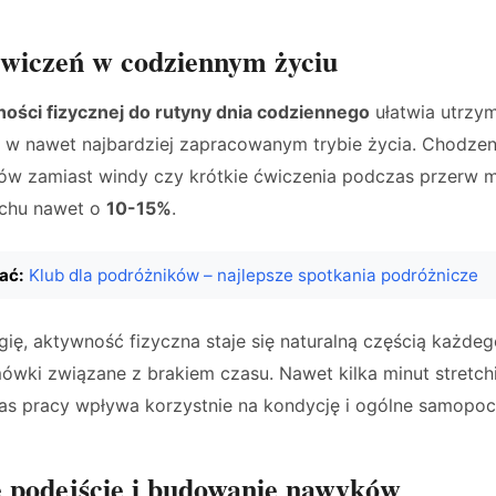
ćwiczeń w codziennym życiu
ości fizycznej do rutyny dnia codziennego
ułatwia utrzy
 w nawet najbardziej zapracowanym trybie życia. Chodzeni
ów zamiast windy czy krótkie ćwiczenia podczas przerw 
uchu nawet o
10-15%
.
ać:
Klub dla podróżników – najlepsze spotkania podróżnicze
egię, aktywność fizyczna staje się naturalną częścią każdeg
wki związane z brakiem czasu. Nawet kilka minut stretchi
zas pracy wpływa korzystnie na kondycję i ogólne samopoc
e podejście i budowanie nawyków