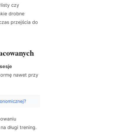
listy czy
akie drobne
czas przejścia do
racowanych
 sesje
formę nawet przy
konomicznej?
chowaniu
a długi trening.