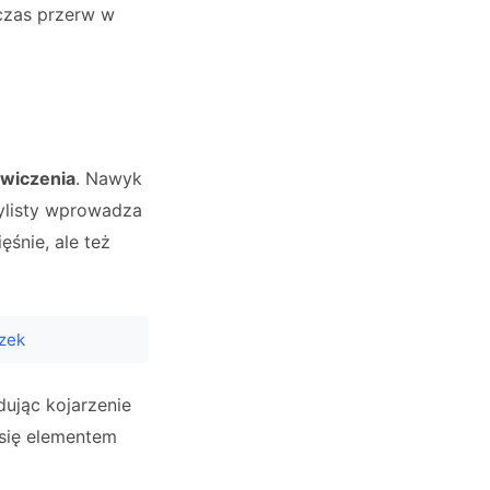
czas przerw w
ćwiczenia
. Nawyk
ylisty wprowadza
śnie, ale też
czek
ując kojarzenie
 się elementem