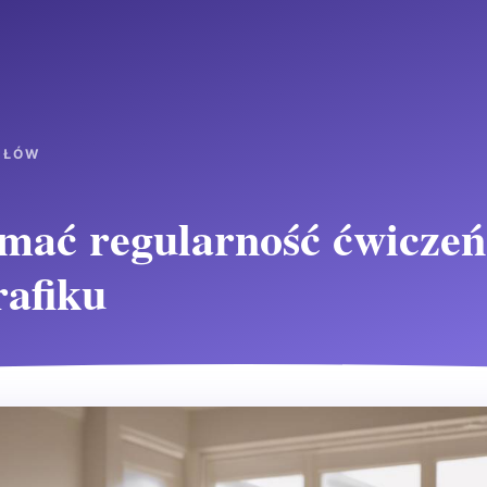
UŁÓW
mać regularność ćwiczeń
rafiku