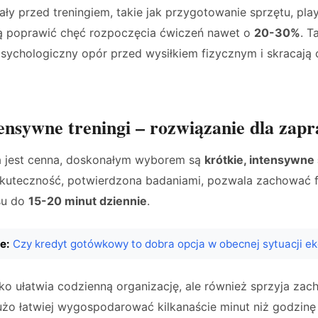
ły przed treningiem, takie jak przygotowanie sprzętu, play
ą poprawić chęć rozpoczęcia ćwiczeń nawet o
20-30%
. T
sychologiczny opór przed wysiłkiem fizycznym i skracają 
tensywne treningi – rozwiązanie dla zap
 jest cenna, doskonałym wyborem są
krótkie, intensywne
 skuteczność, potwierdzona badaniami, pozwala zachować 
su do
15-20 minut dziennie
.
e:
Czy kredyt gotówkowy to dobra opcja w obecnej sytuacji e
lko ułatwia codzienną organizację, ale również sprzyja za
żo łatwiej wygospodarować kilkanaście minut niż godzinę n