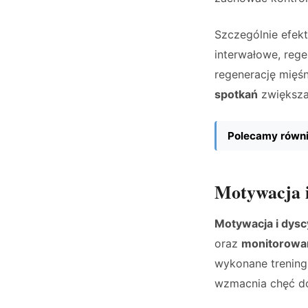
Szczególnie efekt
interwałowe, reg
regenerację mięśn
spotkań
zwiększa
Polecamy równi
Motywacja 
Motywacja i dysc
oraz
monitorowa
wykonane trening
wzmacnia chęć do