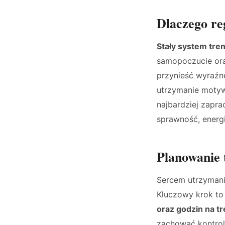
Dlaczego re
Stały system tre
samopoczucie ora
przynieść wyraźne
utrzymanie motywa
najbardziej zapr
sprawność, energi
Planowanie
Sercem utrzymani
Kluczowy krok to
oraz godzin na tr
zachować kontrolę