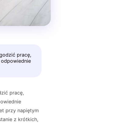
godzić pracę,
i odpowiednie
zić pracę,
powiednie
wet przy napiętym
tanie z krótkich,