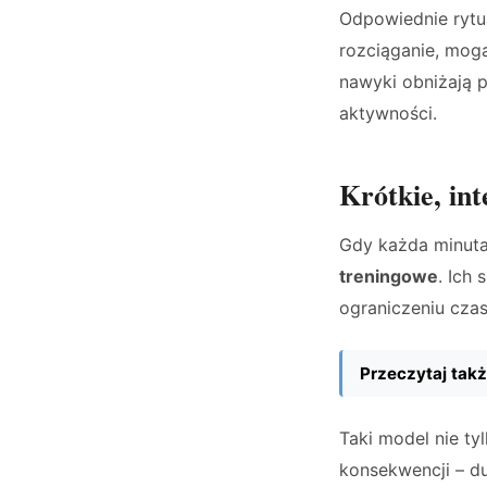
Odpowiednie rytua
rozciąganie, mog
nawyki obniżają p
aktywności.
Krótkie, in
Gdy każda minuta
treningowe
. Ich
ograniczeniu cza
Przeczytaj takż
Taki model nie ty
konsekwencji – du