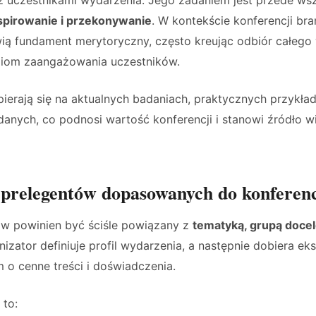
 uczestnikami wydarzenia. Jego zadaniem jest przede ws
spirowanie i przekonywanie
. W kontekście konferencji b
ią fundament merytoryczny, często kreując odbiór całego 
iom zaangażowania uczestników.
pierają się na aktualnych badaniach, praktycznych przykła
e danych, co podnosi wartość konferencji i stanowi źródło w
prelegentów dopasowanych do konferenc
w powinien być ściśle powiązany z
tematyką, grupą docel
nizator definiuje profil wydarzenia, a następnie dobiera ek
 o cenne treści i doświadczenia.
 to: