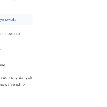
tyń świata
aplanowanie
.
.
ine.
ch ochrony danych
mowanie ich o