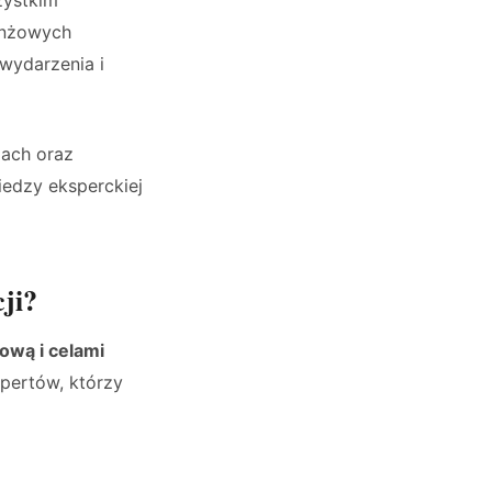
zystkim
ranżowych
wydarzenia i
dach oraz
iedzy eksperckiej
ji?
ową i celami
spertów, którzy