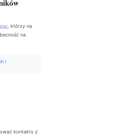
tników
osc
, którzy na
obecność na
h i
zywać kontakty z