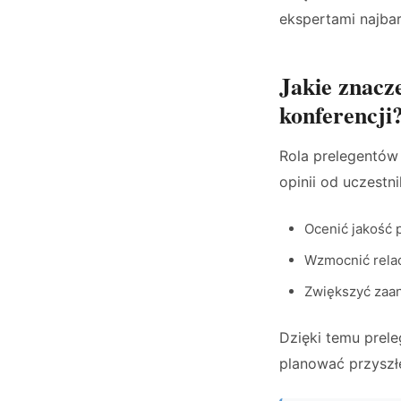
ekspertami najbard
Jakie znacz
konferencji
Rola prelegentów
opinii od uczestn
Ocenić jakość p
Wzmocnić relac
Zwiększyć zaan
Dzięki temu prele
planować przyszłe