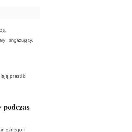
za.
ły i angażujący.
ają prestiż
w podczas
hnicznego i