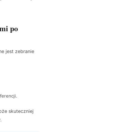
ami po
e jest zebranie
erencji.
oże skuteczniej
.