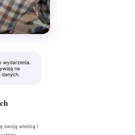
o wydarzenia.
ływają na
ę danych.
ach
ię swoją wiedzą i