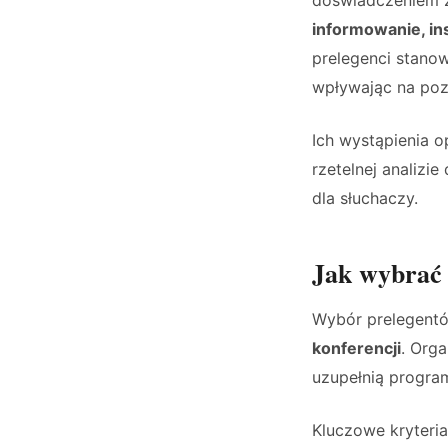
doświadczeniem z
informowanie, in
prelegenci stanow
wpływając na poz
Ich wystąpienia o
rzetelnej analizi
dla słuchaczy.
Jak wybrać 
Wybór prelegentó
konferencji
. Orga
uzupełnią program
Kluczowe kryteria