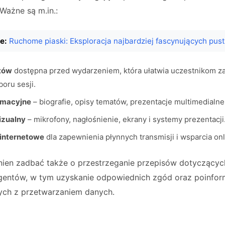
Ważne są m.in.:
e:
Ruchome piaski: Eksploracja najbardziej fascynujących pus
ntów
dostępna przed wydarzeniem, która ułatwia uczestnikom z
oru sesji.
ormacyjne
– biografie, opisy tematów, prezentacje multimedialne
izualny
– mikrofony, nagłośnienie, ekrany i systemy prezentacji
 internetowe
dla zapewnienia płynnych transmisji i wsparcia onl
nien zadbać także o przestrzeganie przepisów dotyczący
entów, w tym uzyskanie odpowiednich zgód oraz poinfor
ch z przetwarzaniem danych.