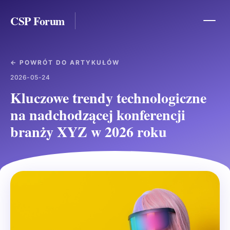
CSP Forum
← POWRÓT DO ARTYKUŁÓW
2026-05-24
Kluczowe trendy technologiczne
na nadchodzącej konferencji
branży XYZ w 2026 roku