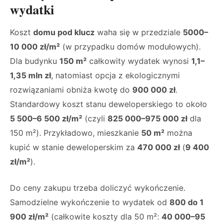
wydatki
Koszt
domu pod klucz
waha się w przedziale
5000–
10 000 zł/m²
(w przypadku domów modułowych).
Dla budynku
150 m²
całkowity wydatek wynosi
1,1–
1,35 mln zł
, natomiast opcja z ekologicznymi
rozwiązaniami obniża kwotę do
900 000 zł
.
Standardowy koszt stanu deweloperskiego to około
5 500–6 500 zł/m²
(czyli
825 000–975 000 zł
dla
150 m²). Przykładowo, mieszkanie
50 m²
można
kupić w stanie deweloperskim za
470 000 zł
(
9 400
zł/m²
).
Do ceny zakupu trzeba doliczyć wykończenie.
Samodzielne wykończenie to wydatek od
800 do 1
900 zł/m²
(całkowite koszty dla 50 m²:
40 000–95