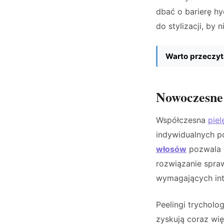
dbać o barierę hy
do stylizacji, by 
Warto przeczyt
Nowoczesne
Współczesna
pie
indywidualnych p
włosów
pozwala o
rozwiązanie spra
wymagających int
Peelingi trycholo
zyskują coraz wię