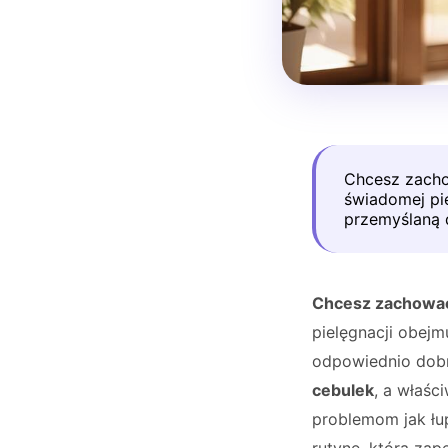
Chcesz zacho
świadomej pi
przemyślaną 
Chcesz zachować 
pielęgnacji obejm
odpowiednio dobr
cebulek
, a właśc
problemom jak łu
rutynę, która zap