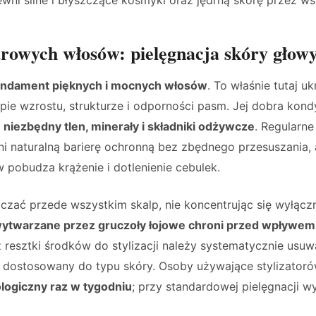
rowych włosów: pielęgnacja skóry głow
fundament pięknych i mocnych włosów
. To właśnie tutaj uk
pie wzrostu, strukturze i odporności pasm. Jej dobra kon
m
niezbędny tlen, minerały i składniki odżywcze
. Regularne
oni naturalną barierę ochronną bez zbędnego przesuszania,
pobudza krążenie i dotlenienie cebulek.
zać przede wszystkim skalp, nie koncentrując się wyłączn
twarzane przez gruczoły łojowe chroni przed wpływem
 resztki środków do stylizacji należy systematycznie usuw
dostosowany do typu skóry. Osoby używające stylizatoró
ologiczny raz w tygodniu
; przy standardowej pielęgnacji w