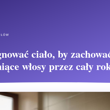
UŁÓW
gnować ciało, by zachowa
niące włosy przez cały ro