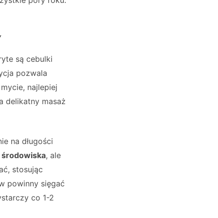
y
ryte są cebulki
dycja pozwala
 mycie, najlepiej
 a delikatny masaż
ie na długości
 środowiska
, ale
ać, stosując
w powinny sięgać
ystarczy co 1-2