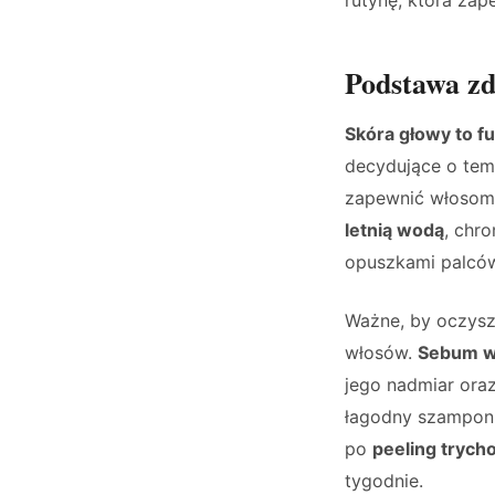
Podstawa zd
Skóra głowy to 
decydujące o tem
zapewnić włoso
letnią wodą
, chr
opuszkami palców 
Ważne, by oczyszc
włosów.
Sebum wy
jego nadmiar oraz
łagodny szampon 
po
peeling trych
tygodnie.