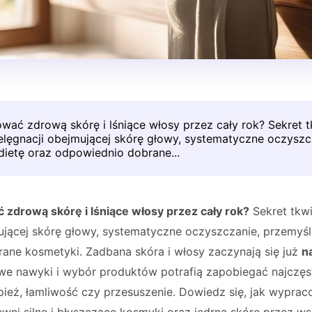
wać zdrową skórę i lśniące włosy przez cały rok? Sekret 
elęgnacji obejmującej skórę głowy, systematyczne oczyszc
dietę oraz odpowiednio dobrane...
zdrową skórę i lśniące włosy przez cały rok?
Sekret tkw
ującej skórę głowy, systematyczne oczyszczanie, przemyśl
ane kosmetyki. Zadbana skóra i włosy zaczynają się już
n
iwe nawyki i wybór produktów potrafią zapobiegać najczę
pież, łamliwość czy przesuszenie. Dowiedz się, jak wypra
ewni silne i błyszczące kosmyki oraz jędrną skórę przez ws