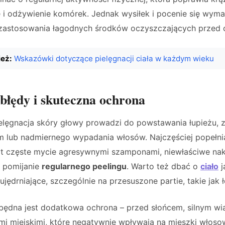
ie i odżywienie komórek. Jednak wysiłek i pocenie się wym
 zastosowania łagodnych środków oczyszczających przed o
eż:
Wskazówki dotyczące pielęgnacji ciała w każdym wieku
 błędy i skuteczna ochrona
elęgnacja skóry głowy prowadzi do powstawania łupieżu,
m lub nadmiernego wypadania włosów. Najczęściej popełni
t częste mycie agresywnymi szamponami, niewłaściwe nak
 pomijanie
regularnego peelingu
. Warto też dbać o
ciało
j
jędrniające, szczególnie na przesuszone partie, takie jak ł
zbędna jest dodatkowa ochrona – przed słońcem, silnym wi
mi miejskimi, które negatywnie wpływają na mieszki włoso