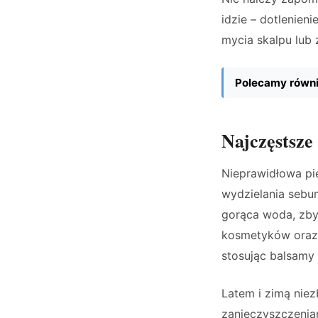
idzie – dotlenien
mycia skalpu lub
Polecamy równi
Najczęstsze
Nieprawidłowa pi
wydzielania sebu
gorąca woda, zby
kosmetyków oraz
stosując balsamy u
Latem i zimą nie
zanieczyszczenia