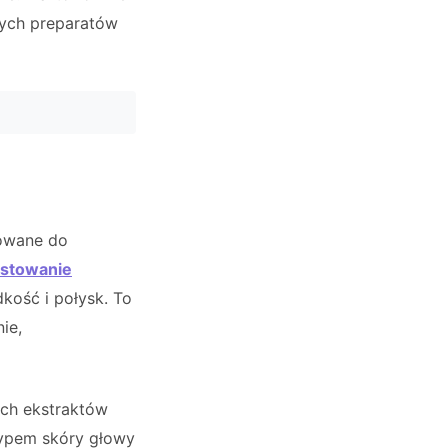
nych preparatów
sowane do
ostowanie
kość i połysk. To
ie,
ych ekstraktów
 typem skóry głowy