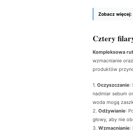
Zobacz więcej:
Cztery filar
Kompleksowa ruty
wzmacnianie oraz
produktów przyno
1.
Oczyszczanie
:
nadmiar sebum ora
woda mogą zaszko
2.
Odżywianie
: P
głowy, aby nie ob
3.
Wzmacnianie
: