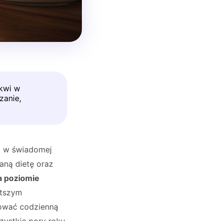
tkwi w
zanie,
i w świadomej
aną dietę oraz
a poziomie
stszym
cować codzienną
zystkie pory roku.