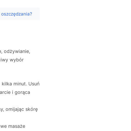
m oszczędzania?
, odżywianie,
ciwy wybór
 kilka minut. Usuń
arcie i gorąca
y, omijając skórę
towe masaże