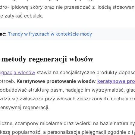
dro-lipidową skóry oraz nie przesadzać z ilością stosowa
nie zatykać cebulek.
ać:
Trendy w fryzurach w kontekście mody
 metody regeneracji włosów
lęgnacja włosów
stawia na specjalistyczne produkty dopa
otrzeb.
Keratynowe prostowanie włosów
keratynowe pr
dbudować strukturę pasm, nadając im wytrzymałość, gład
wdza się zwłaszcza przy włosach zniszczonych mechaniczn
ensywnej regeneracji.
giczne, szampony micelarne oraz wcierki na bazie naturaln
kszą popularność, a personalizacja pielęgnacji zgodnie z