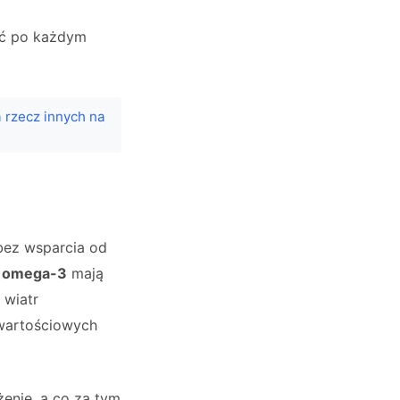
ać po każdym
a rzecz innych na
bez wsparcia od
sy omega-3
mają
 wiatr
owartościowych
żenie, a co za tym