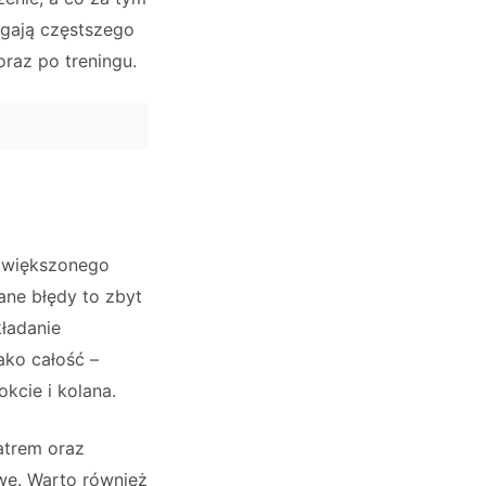
agają częstszego
raz po treningu.
 zwiększonego
ane błędy to zbyt
ładanie
ako całość –
okcie i kolana.
atrem oraz
we. Warto również