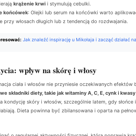
ierają
krążenie krwi
i stymulują cebulki.
ie końcówek
: Olejki lub serum na końcówki warto aplikow
e przy włosach długich lub z tendencją do rozdwajania.
eresować:
Jak znaleźć inspirację u Mikołaja i zacząć działać n
 życia: wpływ na skórę i włosy
acja ciała i włosów nie przyniesie oczekiwanych efektów 
we składniki diety, takie jak witaminy A, C, E, cynk i kwa
kondycję skóry i włosów, szczególnie latem, gdy słońce i
słabiają. Dieta powinna być zbilansowana i oparta na pełn
nać o regularnej aktywności fizycznej, która poprawia krą