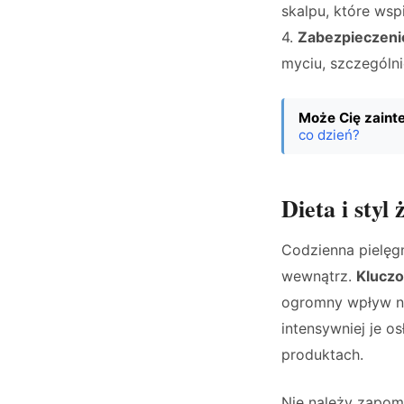
skalpu, które wsp
4.
Zabezpieczen
myciu, szczególni
Może Cię zaint
co dzień?
Dieta i styl
Codzienna pielęgn
wewnątrz.
Kluczo
ogromny wpływ na 
intensywniej je o
produktach.
Nie należy zapomi