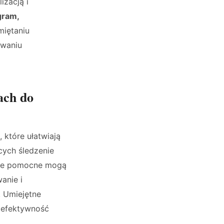
izacją i
gram,
miętaniu
owaniu
ach do
 które ułatwiają
cych śledzenie
ście pomocne mogą
anie i
 Umiejętne
 efektywność