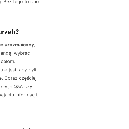
. Bez tego trudno
trzeb?
nie urozmaicony
,
gendą, wybrać
 celom.
ne jest, aby byli
e. Coraz częściej
, sesje Q&A czy
janiu informacji.