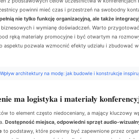
den z podstawowych celów uczestnictwa w konferencjach
zestnicy powinni mieć czas i przestrzeń na swobodny kont
ełnią nie tylko funkcję organizacyjną, ale także integracy
ji biznesowych i wymianę doświadczeń. Warto przygotować
pod ręką materiały promocyjne i być otwartym na rozmow
o aspektu pozwala wzmocnić efekty udziału i zbudować w
Wpływ architektury na modę: jak budowle i konstrukcje inspir
enie ma logistyka i materiały konferency
ków to element często niedoceniany, a mający kluczowy w
a.
Dostępność miejsca, odpowiedni sprzęt audio-wizualn
e
to podstawy, które powinny być zapewnione przez organ