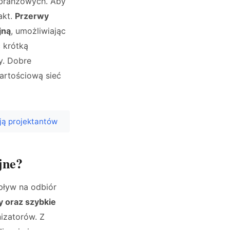
 branżowych. Aby
akt.
Przerwy
jną
, umożliwiając
 krótką
y. Dobre
artościową sieć
ują projektantów
jne?
pływ na odbiór
y oraz szybkie
izatorów. Z