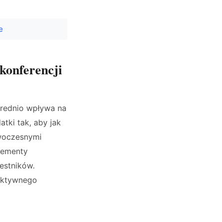
e
konferencji
średnio wpływa na
tki tak, aby jak
owoczesnymi
elementy
estników.
fektywnego