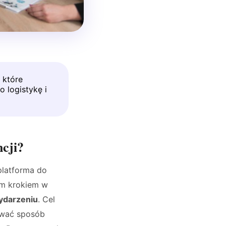
 które
 logistykę i
ncji?
platforma do
ym krokiem w
ydarzeniu
. Cel
ować sposób