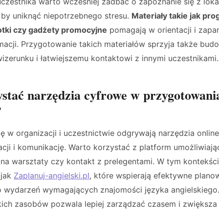
czestnika warto wcześniej zadbać o zapoznanie się z lokal
y uniknąć niepotrzebnego stresu.
Materiały takie jak pro
lotki czy gadżety promocyjne
pomagają w orientacji i zapa
macji. Przygotowanie takich materiałów sprzyja także bud
izerunku i łatwiejszemu kontaktowi z innymi uczestnikami.
stać narzędzia cyfrowe w przygotowani
?
ę w organizacji i uczestnictwie odgrywają narzędzia online,
cji i komunikację. Warto korzystać z platform umożliwiają
 na warsztaty czy kontakt z prelegentami. W tym kontek
 jak
Zaplanuj-angielski.pl
, które wspierają efektywne planow
 wydarzeń wymagających znajomości języka angielskiego.
kich zasobów pozwala lepiej zarządzać czasem i zwiększa