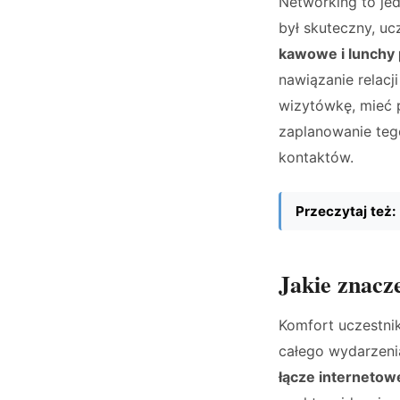
Networking to je
był skuteczny, uc
kawowe i lunchy p
nawiązanie relac
wizytówkę, mieć 
zaplanowanie teg
kontaktów.
Przeczytaj też:
Jakie znacz
Komfort uczestni
całego wydarzeni
łącze internetow