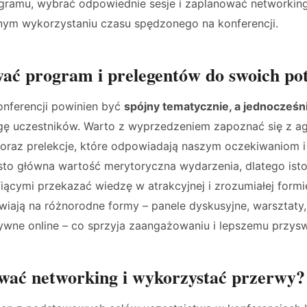
ogramu, wybrać odpowiednie sesje i zaplanować networking
ym wykorzystaniu czasu spędzonego na konferencji.
ać program i prelegentów do swoich po
nferencji powinien być
spójny tematycznie, a jednocześ
ę uczestników. Warto z wyprzedzeniem zapoznać się z a
 oraz prelekcje, które odpowiadają naszym oczekiwaniom i
sto główna wartość merytoryczna wydarzenia, dlatego istot
iącymi przekazać wiedzę w atrakcyjnej i zrozumiałej formi
wiają na różnorodne formy – panele dyskusyjne, warsztaty
ywne online – co sprzyja zaangażowaniu i lepszemu przyswa
wać networking i wykorzystać przerwy?