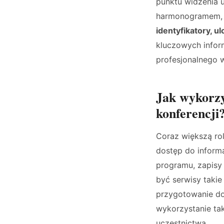
punktu widzenia u
harmonogramem, b
identyfikatory, u
kluczowych infor
profesjonalnego w
Jak wykorzy
konferencji
Coraz większą rol
dostęp do informa
programu, zapisy
być serwisy takie
przygotowanie do
wykorzystanie ta
uczestnictwa.