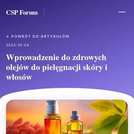
CSP Forum
← POWRÓT DO ARTYKUŁÓW
2023-10-04
Wprowadzenie do zdrowych
olejów do pielęgnacji skóry i
włosów