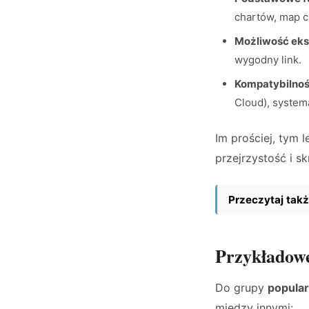
chartów, map 
Możliwość eksp
wygodny link.
Kompatybilnoś
Cloud), syste
Im prościej, tym 
przejrzystość i s
Przeczytaj takż
Przykładowe
Do grupy
popular
między innymi: