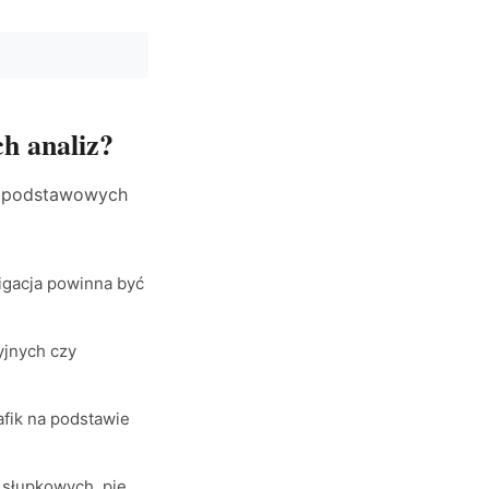
ch analiz?
ka podstawowych
wigacja powinna być
yjnych czy
fik na podstawie
 słupkowych, pie