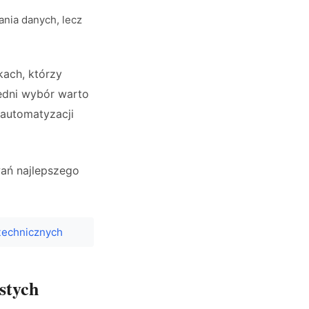
nia danych, lecz
ach, którzy
edni wybór warto
 automatyzacji
ań najlepszego
technicznych
stych