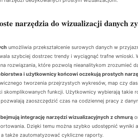
oste narzędzia do wizualizacji danych z
ych
umożliwia przekształcenie surowych danych w przyjaz
wala szybciej dostrzec trendy i wyciągnąć trafne wnioski.
na rozwiązania, które pozwolą nieanalitykom zrozumieć da
ębiorstwa i użytkownicy końcowi oczekują prostych narz
wicznego tworzenia przejrzystych wykresów, map czy da
i skomplikowanych funkcji. Użytkownicy wybierają takie r
z pozwalają zaoszczędzić czas na codziennej pracy z dany
obejmują integrację narzędzi wizualizacyjnych z chmurą
o
portowania. Dzięki temu można szybko udostępnić wyniki 
 a także zautomatyzować cykliczne raporty.