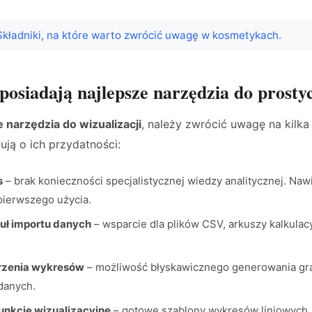
Składniki, na które warto zwrócić uwagę w kosmetykach.
posiadają najlepsze narzędzia do prosty
 narzędzia do wizualizacji
, należy zwrócić uwagę na kil
ują o ich przydatności:
s
– brak konieczności specjalistycznej wiedzy analitycznej. Na
pierwszego użycia.
uł importu danych
– wsparcie dla plików CSV, arkuszy kalkulac
rzenia wykresów
– możliwość błyskawicznego generowania gra
danych.
nkcje wizualizacyjne
– gotowe szablony wykresów liniowych,