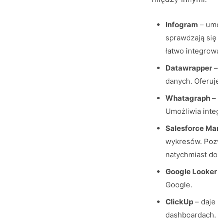
Infogram
– umo
sprawdzają się
łatwo integrow
Datawrapper
–
danych. Oferuj
Whatagraph
– 
Umożliwia inte
Salesforce Mar
wykresów. Pozw
natychmiast d
Google Looker
Google.
ClickUp
– daje 
dashboardach.