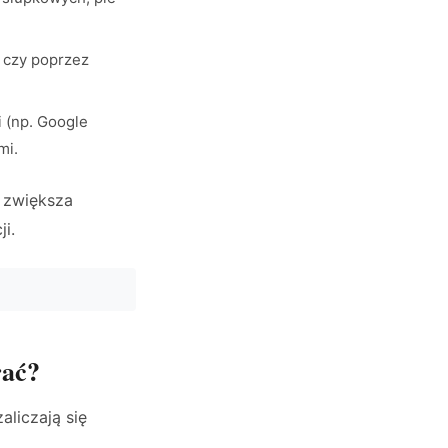
 czy poprzez
 (np. Google
mi.
o zwiększa
i.
rać?
aliczają się