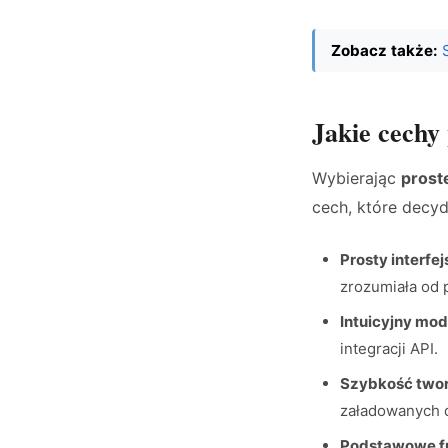
Zobacz także:
Jakie cechy 
Wybierając
proste
cech, które decyd
Prosty interfej
zrozumiała od 
Intuicyjny mod
integracji API.
Szybkość two
załadowanych 
Podstawowe fu