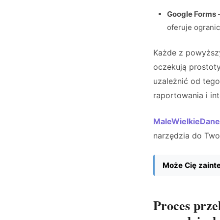
Google Forms
–
oferuje ogranic
Każde z powyższy
oczekują prostot
uzależnić od teg
raportowania i int
MaleWielkieDane
narzędzia do Two
Może Cię zaint
Proces prze