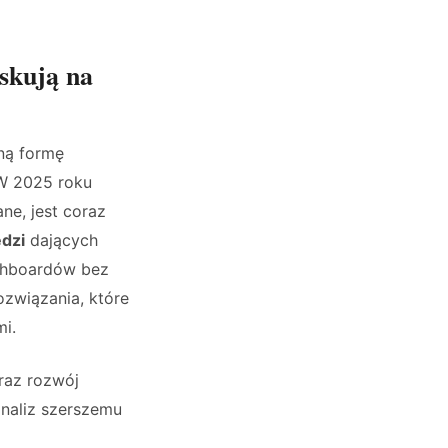
yskują na
ną formę
 W 2025 roku
ne, jest coraz
ędzi
dających
shboardów bez
ozwiązania, które
mi.
raz rozwój
analiz szerszemu