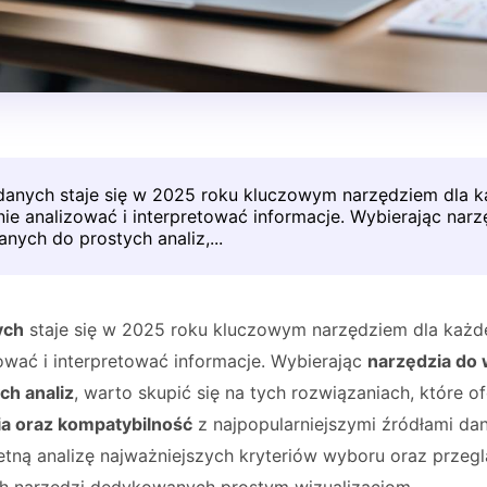
 danych staje się w 2025 roku kluczowym narzędziem dla k
ie analizować i interpretować informacje. Wybierając narz
anych do prostych analiz,...
ych
staje się w 2025 roku kluczowym narzędziem dla każd
ować i interpretować informacje. Wybierając
narzędzia do w
ch analiz
, warto skupić się na tych rozwiązaniach, które o
ia oraz kompatybilność
z najpopularniejszymi źródłami dan
etną analizę najważniejszych kryteriów wyboru oraz przeg
 narzędzi dedykowanych prostym wizualizacjom.