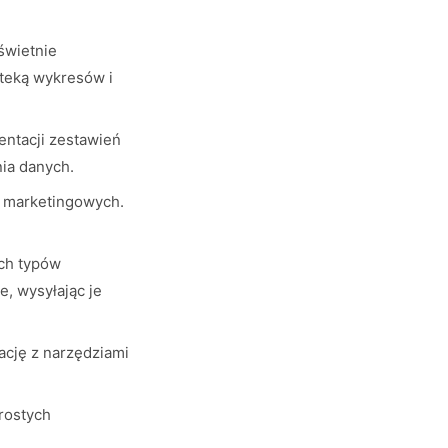
świetnie
oteką wykresów i
ntacji zestawień
ia danych.
z marketingowych.
ych typów
e, wysyłając je
ację z narzędziami
prostych