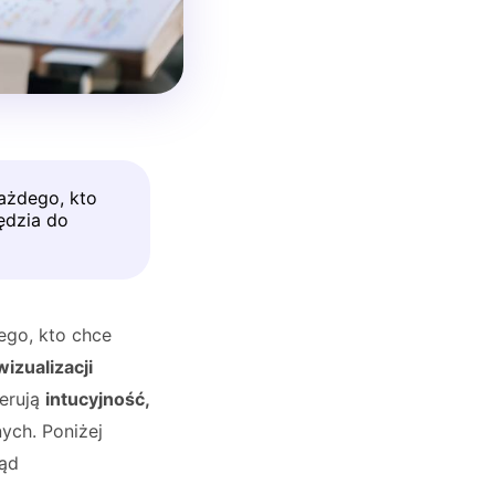
ażdego, kto
ędzia do
ego, kto chce
izualizacji
ferują
intucyjność,
ych. Poniżej
ląd